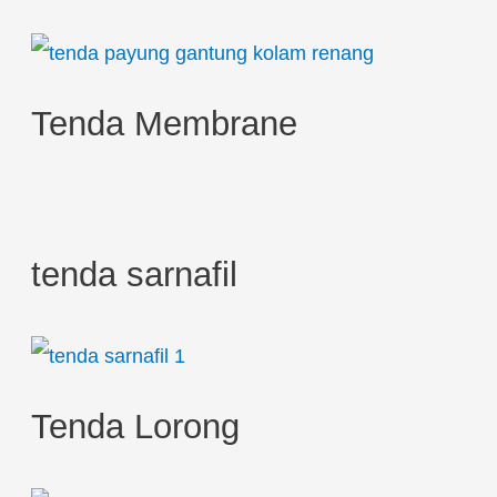
o
r
:
Tenda Membrane
tenda sarnafil
Tenda Lorong