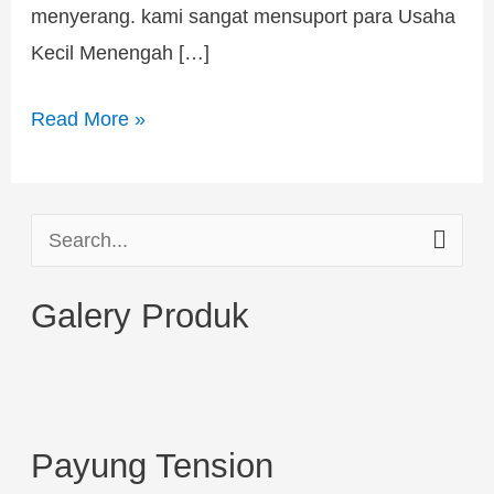
menyerang. kami sangat mensuport para Usaha
Kecil Menengah […]
Read More »
S
e
Galery Produk
a
r
c
h
Payung Tension
f