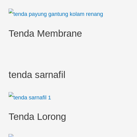
o
r
:
Tenda Membrane
tenda sarnafil
Tenda Lorong