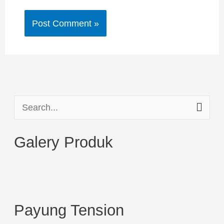
S
e
Galery Produk
a
r
c
h
Payung Tension
f