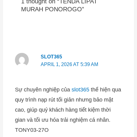
1 thought on “TENDA LIPAT
MURAH PONOROGO”
SLOT365
APRIL 1, 2026 AT 5:39 AM
Sự chuyên nghiệp của
slot365
thể hiện qua
quy trình nạp rút tối giản nhưng bảo mật
cao, giúp quý khách hàng tiết kiệm thời
gian và tối ưu hóa trải nghiệm cá nhân.
TONY03-27O