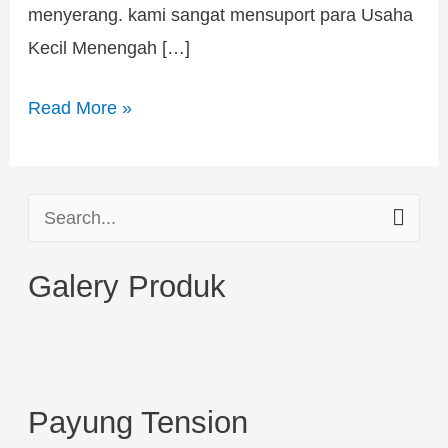
menyerang. kami sangat mensuport para Usaha
Kecil Menengah […]
Read More »
S
e
Galery Produk
a
r
c
h
Payung Tension
f