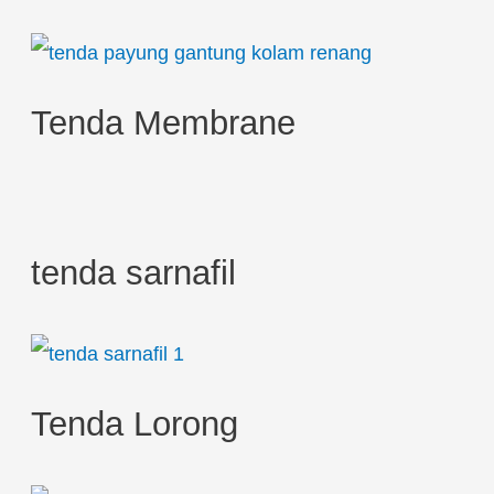
o
r
:
Tenda Membrane
tenda sarnafil
Tenda Lorong