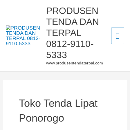
Skip
Mai
PRODUSEN
to
TENDA DAN
Men
content
TERPAL
0812-9110-
5333
www.produsentendaterpal.com
Toko Tenda Lipat
Ponorogo