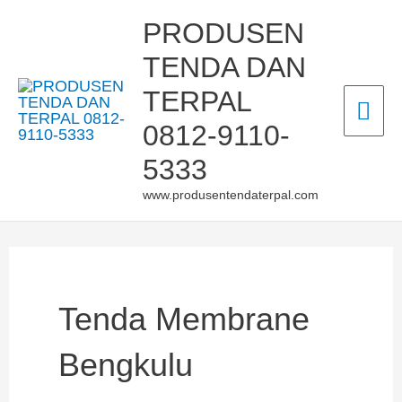
Skip
Mai
PRODUSEN
to
TENDA DAN
Men
content
TERPAL
0812-9110-
5333
www.produsentendaterpal.com
Tenda Membrane
Bengkulu