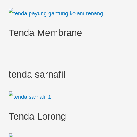
o
r
:
Tenda Membrane
tenda sarnafil
Tenda Lorong