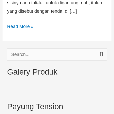
sisinya ada tali-tali untuk digantung. nah, itulah
yang disebut dengan tenda. di […]
Read More »
S
e
Galery Produk
a
r
c
h
Payung Tension
f