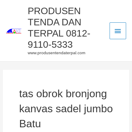
Skip
Main
PRODUSEN
to
TENDA DAN
Men
content
TERPAL 0812-
9110-5333
www.produsentendaterpal.com
tas obrok bronjong
kanvas sadel jumbo
Batu