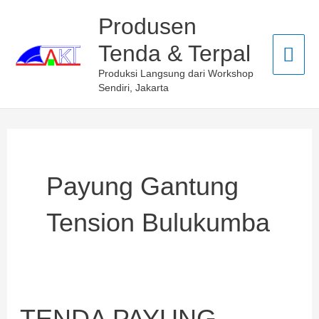
Skip
Mai
Produsen
to
Tenda & Terpal
Men
content
Produksi Langsung dari Workshop
Sendiri, Jakarta
Payung Gantung
Tension Bulukumba
TENDA PAYUNG
TENDA