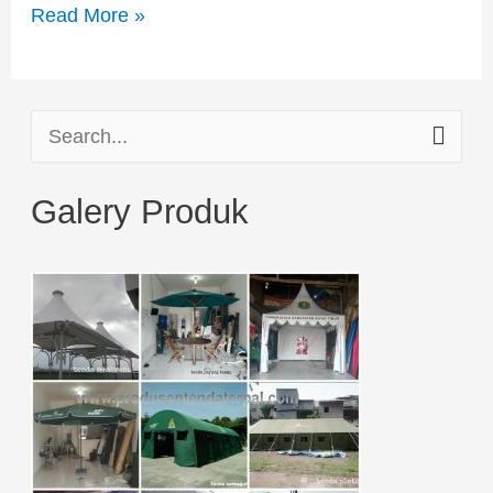
Read More »
S
e
Galery Produk
a
r
c
h
f
o
r