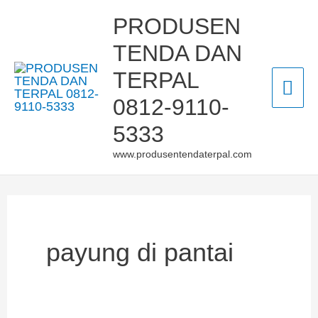
Skip
Mai
PRODUSEN
to
TENDA DAN
Men
content
TERPAL
0812-9110-
5333
www.produsentendaterpal.com
payung di pantai