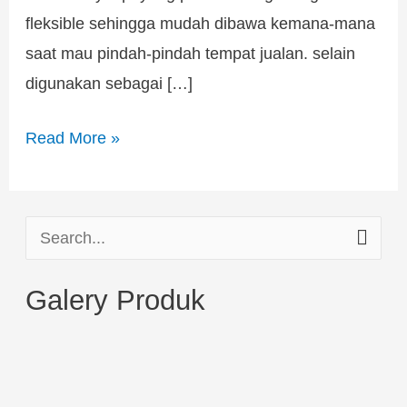
fleksible sehingga mudah dibawa kemana-mana
saat mau pindah-pindah tempat jualan. selain
digunakan sebagai […]
Read More »
S
e
Galery Produk
a
r
c
h