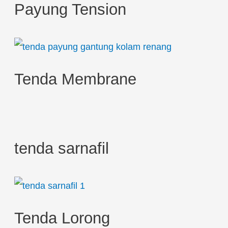
Payung Tension
f
o
r
:
Tenda Membrane
tenda sarnafil
Tenda Lorong