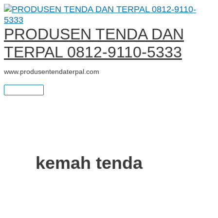
Main
Skip
TENDA
S
Menu
to
PLETON
e
content
KEMAH
PRODUSEN TENDA DAN
TNI
a
TERPAL 0812-9110-5333
r
www.produsentendaterpal.com
c
h
f
o
r
kemah tenda
: