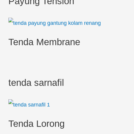
Payung Tension
f
o
r
:
Tenda Membrane
tenda sarnafil
Tenda Lorong