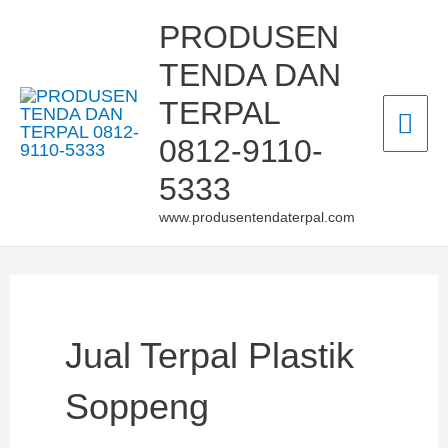
Skip
Mai
PRODUSEN
to
TENDA DAN
Men
content
TERPAL
0812-9110-
5333
www.produsentendaterpal.com
Jual Terpal Plastik
Soppeng