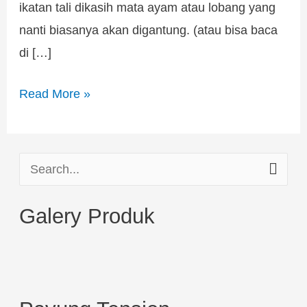
ikatan tali dikasih mata ayam atau lobang yang
nanti biasanya akan digantung. (atau bisa baca
di […]
Read More »
S
e
Galery Produk
a
r
c
h