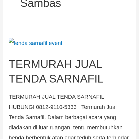
Sambas
TERMURAH
JUAL
TERMURAH JUAL
TENDA
SARNAFIL
TENDA SARNAFIL
TERMURAH JUAL TENDA SARNAFIL
HUBUNGI 0812-9110-5333 Termurah Jual
Tenda Sarnafil. Dalam berbagai acara yang
diadakan di luar ruangan, tentu membutuhkan
benda berbentuk atap agar teduh serta terhindar