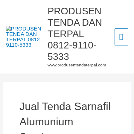
Skip
Mai
PRODUSEN
to
TENDA DAN
Men
content
TERPAL
0812-9110-
5333
www.produsentendaterpal.com
Jual Tenda Sarnafil
Alumunium