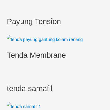
c
h
Payung Tension
f
o
r
:
Tenda Membrane
tenda sarnafil