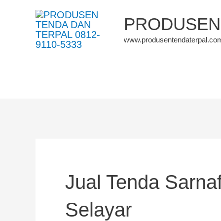
Skip
PRODUSEN 
to
www.produsentendaterpal.co
content
Jual Tenda Sarna
Selayar