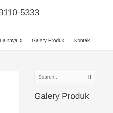
110-5333
Lainnya
Galery Produk
Kontak
S
e
Galery Produk
a
r