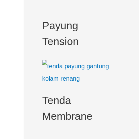
c
h
Payung
f
Tension
o
r
:
Tenda
Membrane