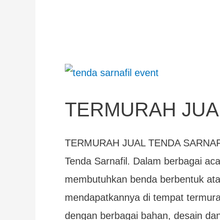
TERMURAH
JUAL
TERMURAH JUA
TENDA
SARNAFIL
TERMURAH JUAL TENDA SARNAFIL
Tenda Sarnafil. Dalam berbagai aca
membutuhkan benda berbentuk atap 
mendapatkannya di tempat termurah 
dengan berbagai bahan, desain dan 