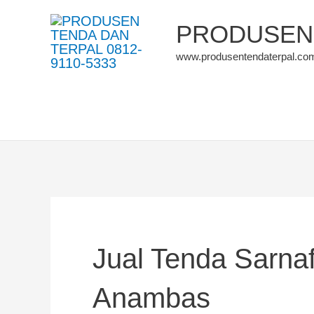
Skip
PRODUSEN 
to
www.produsentendaterpal.co
content
Jual Tenda Sarna
Anambas