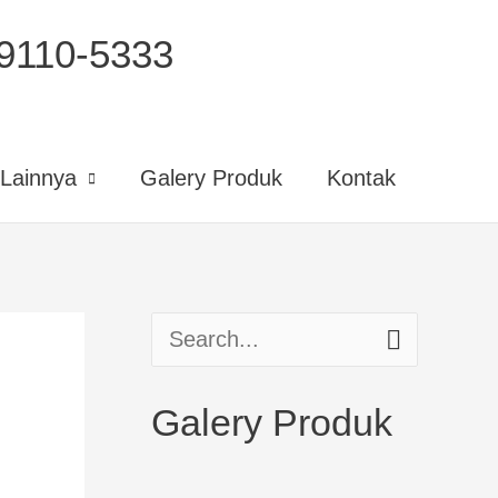
110-5333
Lainnya
Galery Produk
Kontak
S
e
Galery Produk
a
r