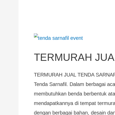
TERMURAH
JUAL
TERMURAH JUA
TENDA
SARNAFIL
TERMURAH JUAL TENDA SARNAFIL
Tenda Sarnafil. Dalam berbagai aca
membutuhkan benda berbentuk atap 
mendapatkannya di tempat termurah 
dengan berbagai bahan, desain dan 