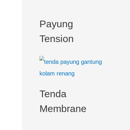
c
h
Payung
f
Tension
o
r
:
Tenda
Membrane