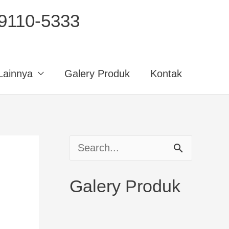
110-5333
Lainnya
Galery Produk
Kontak
S
e
Galery Produk
a
r