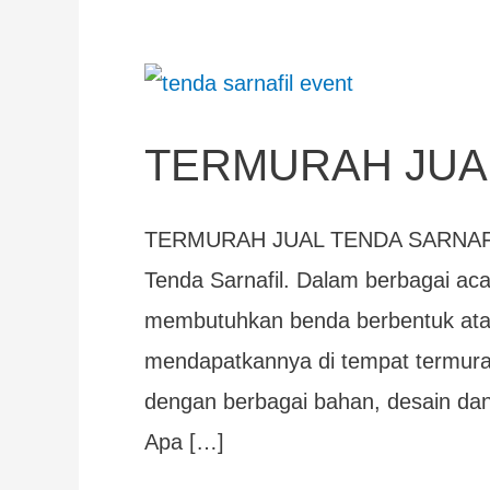
TERMURAH
JUAL
TERMURAH JUA
TENDA
SARNAFIL
TERMURAH JUAL TENDA SARNAFIL
Tenda Sarnafil. Dalam berbagai aca
membutuhkan benda berbentuk atap 
mendapatkannya di tempat termurah 
dengan berbagai bahan, desain dan 
Apa […]