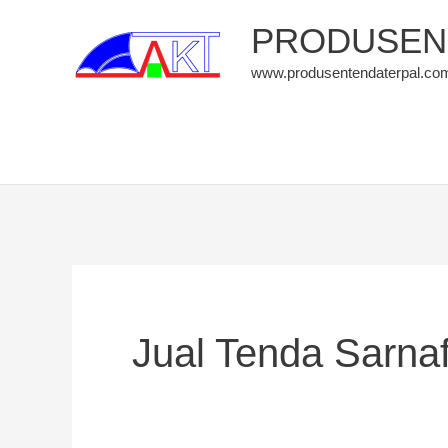
Skip
PRODUSEN 
to
www.produsentendaterpal.co
content
Jual Tenda Sarna