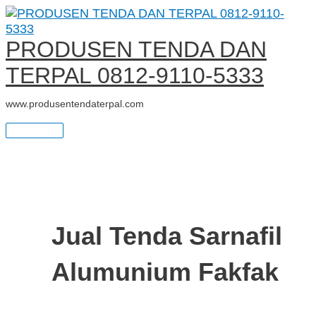
Main
Skip
TERMURAH
S
Menu
to
JUAL
e
content
TENDA
PRODUSEN TENDA DAN
SARNAFIL
a
TERPAL 0812-9110-5333
r
www.produsentendaterpal.com
c
h
f
o
r
Jual Tenda Sarnafil
:
Alumunium Fakfak