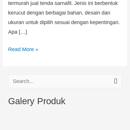
termurah jual tenda sarnafil. Jenis ini berbentuk
kerucut dengan berbagai bahan, desain dan
ukuran untuk dipilih sesuai dengan kepentingan.
Apa […]
Read More »
S
e
Galery Produk
a
r
c