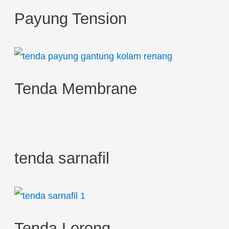
h
Payung Tension
f
o
r
:
Tenda Membrane
tenda sarnafil
Tenda Lorong