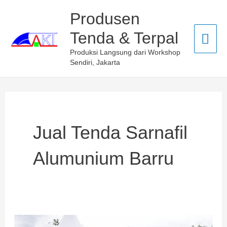
Skip
Mai
Produsen
to
Tenda & Terpal
Men
content
Produksi Langsung dari Workshop
Sendiri, Jakarta
Jual Tenda Sarnafil
Alumunium Barru
TERMURAH