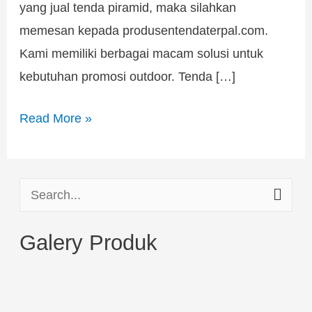
yang jual tenda piramid, maka silahkan
memesan kepada produsentendaterpal.com.
Kami memiliki berbagai macam solusi untuk
kebutuhan promosi outdoor. Tenda […]
Read More »
S
e
Galery Produk
a
r
c