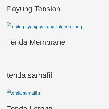
h
Payung Tension
f
o
r
:
Tenda Membrane
tenda sarnafil
Tenda Lorong