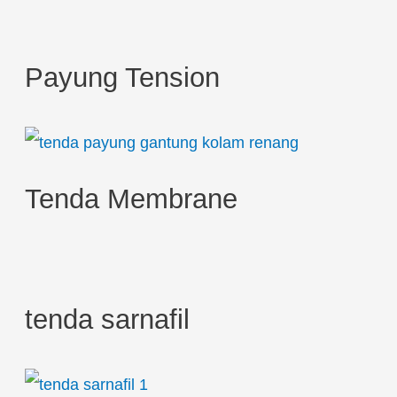
c
h
Payung Tension
f
o
r
:
Tenda Membrane
tenda sarnafil