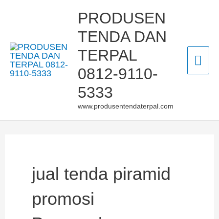
Skip
Mai
PRODUSEN
to
TENDA DAN
Men
content
TERPAL
0812-9110-
5333
www.produsentendaterpal.com
jual tenda piramid
promosi