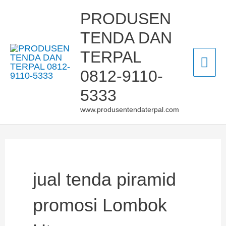
Skip
Mai
PRODUSEN
to
TENDA DAN
Men
content
TERPAL
0812-9110-
5333
www.produsentendaterpal.com
jual tenda piramid
promosi Lombok