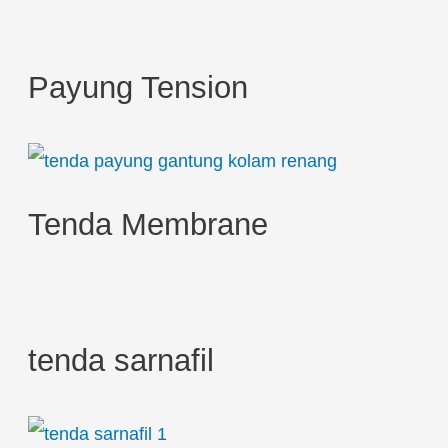
c
h
Payung Tension
f
o
r
:
Tenda Membrane
tenda sarnafil