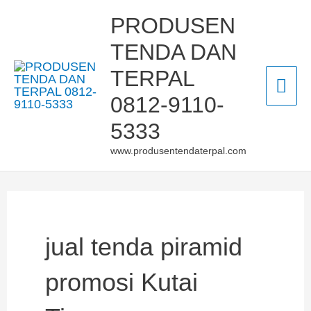
Skip
Mai
PRODUSEN
to
TENDA DAN
Men
content
TERPAL
0812-9110-
5333
www.produsentendaterpal.com
jual tenda piramid
promosi Kutai