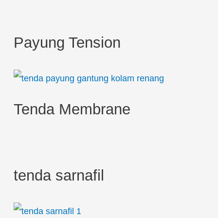
c
h
Payung Tension
f
o
r
:
Tenda Membrane
tenda sarnafil