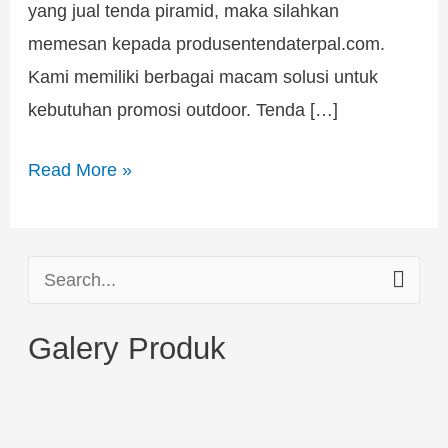
yang jual tenda piramid, maka silahkan
memesan kepada produsentendaterpal.com.
Kami memiliki berbagai macam solusi untuk
kebutuhan promosi outdoor. Tenda […]
Read More »
S
e
Galery Produk
a
r
c