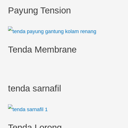
h
Payung Tension
f
o
r
:
Tenda Membrane
tenda sarnafil
Tenda Lorong