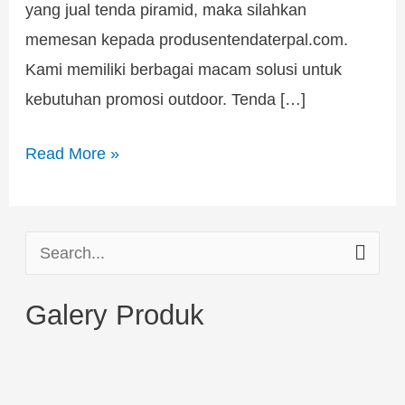
yang jual tenda piramid, maka silahkan
memesan kepada produsentendaterpal.com.
Kami memiliki berbagai macam solusi untuk
kebutuhan promosi outdoor. Tenda […]
Read More »
S
e
Galery Produk
a
r
c