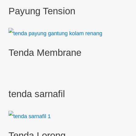
h
Payung Tension
f
o
r
:
Tenda Membrane
tenda sarnafil
Tenda Lorong