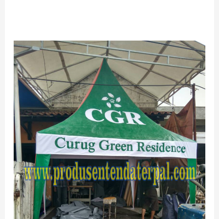
TERMURAH
JUAL
TENDA
KERUCUT