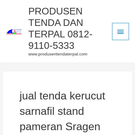
Skip
Main
PRODUSEN
to
TENDA DAN
Men
content
TERPAL 0812-
9110-5333
www.produsentendaterpal.com
jual tenda kerucut
sarnafil stand
pameran Sragen