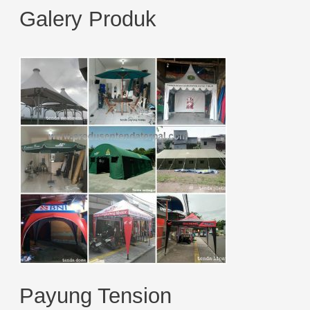
Galery Produk
a
r
c
h
f
o
r
:
Payung Tension