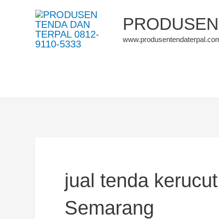
Skip
PRODUSEN 
to
www.produsentendaterpal.co
content
jual tenda kerucu
Semarang