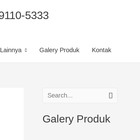
110-5333
Lainnya
Galery Produk
Kontak
S
e
Galery Produk
a
r