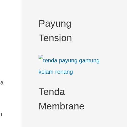
c
h
Payung
f
Tension
o
r
:
da
Tenda
Membrane
n