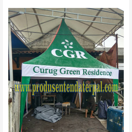
TERMURAH
JUAL
TENDA
KERUCUT