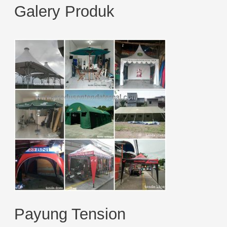
Galery Produk
a
r
c
h
f
o
r
:
Payung Tension