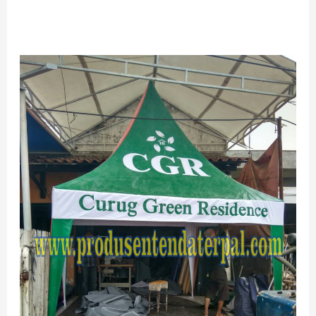
TERMURAH
JUAL
TENDA
KERUCUT