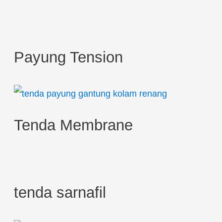
r
c
h
Payung Tension
f
o
r
:
Tenda Membrane
tenda sarnafil