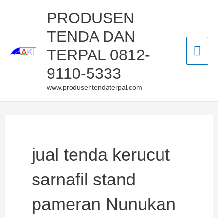
Skip
Mai
PRODUSEN
to
TENDA DAN
Men
content
TERPAL 0812-
9110-5333
www.produsentendaterpal.com
jual tenda kerucut
sarnafil stand
pameran Nunukan