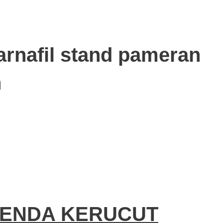
sarnafil stand pameran
h
TENDA KERUCUT