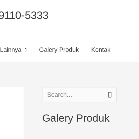
110-5333
Lainnya
Galery Produk
Kontak
S
e
Galery Produk
a
r