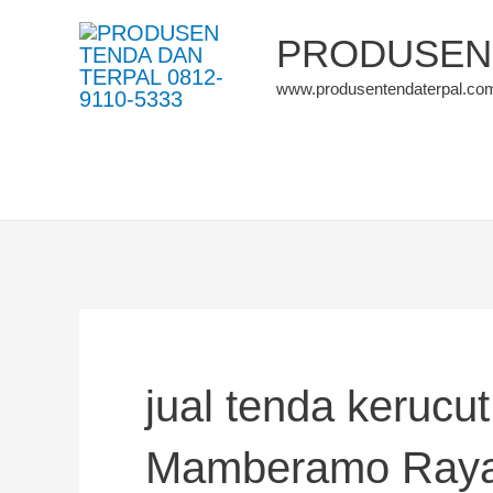
Skip
PRODUSEN 
to
www.produsentendaterpal.co
content
jual tenda kerucu
Mamberamo Ray