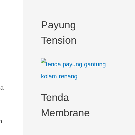
c
h
Payung
f
Tension
o
r
:
da
Tenda
Membrane
n