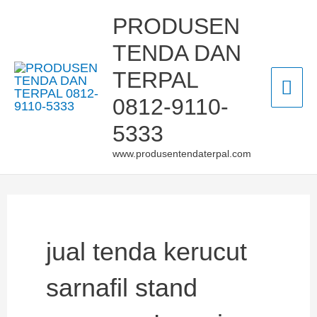
Skip
Mai
PRODUSEN
to
TENDA DAN
Men
content
TERPAL
0812-9110-
5333
www.produsentendaterpal.com
jual tenda kerucut
sarnafil stand