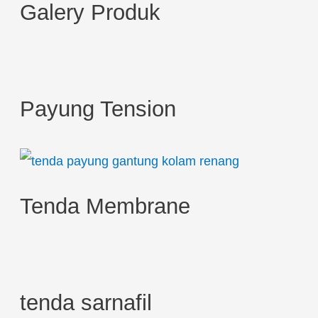
Galery Produk
a
r
c
h
Payung Tension
f
o
r
:
Tenda Membrane
tenda sarnafil