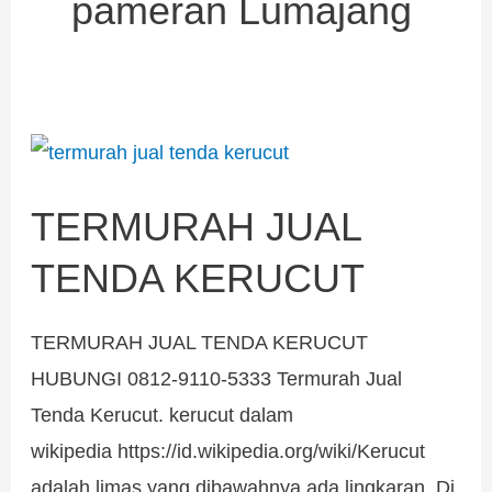
pameran Lumajang
TERMURAH
JUAL
TERMURAH JUAL
TENDA
KERUCUT
TENDA KERUCUT
TERMURAH JUAL TENDA KERUCUT
HUBUNGI 0812-9110-5333 Termurah Jual
Tenda Kerucut. kerucut dalam
wikipedia https://id.wikipedia.org/wiki/Kerucut
adalah limas yang dibawahnya ada lingkaran. Di