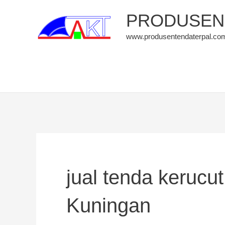
Skip
PRODUSEN 
to
www.produsentendaterpal.co
content
jual tenda kerucu
Kuningan