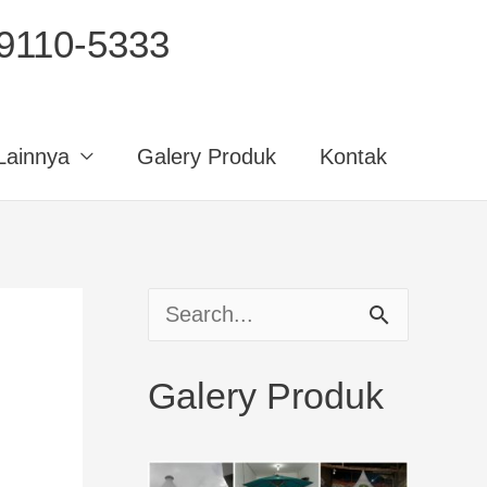
110-5333
Lainnya
Galery Produk
Kontak
S
e
Galery Produk
a
r