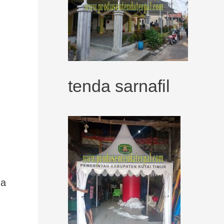
tenda sarnafil
da