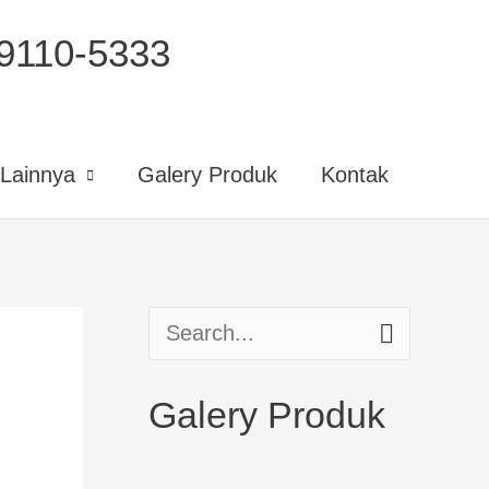
110-5333
Lainnya
Galery Produk
Kontak
S
e
Galery Produk
a
r