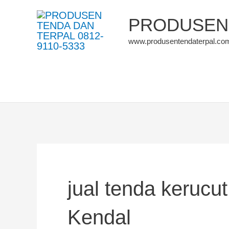
Skip
PRODUSEN 
to
www.produsentendaterpal.co
content
jual tenda kerucu
Kendal