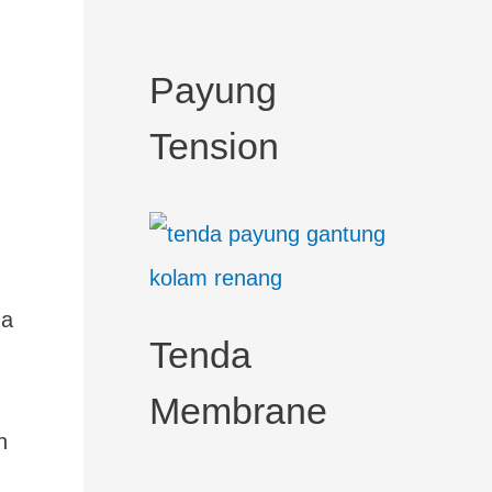
c
h
Payung
f
Tension
o
r
:
da
Tenda
Membrane
n