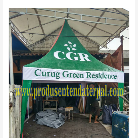
TERMURAH
JUAL
TENDA
KERUCUT