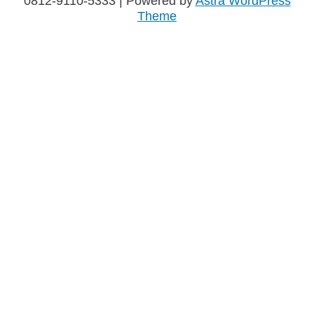
0812-9110-5333
| Powered by
Astra WordPress
Theme