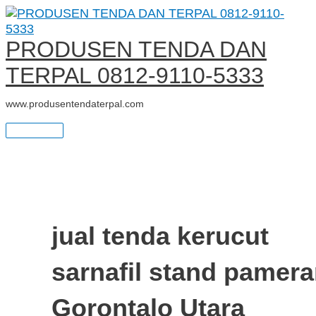
Main
Skip
TERMURAH
S
Menu
to
JUAL
e
content
TENDA
PRODUSEN TENDA DAN
KERUCUT
a
TERPAL 0812-9110-5333
r
www.produsentendaterpal.com
c
h
f
o
r
jual tenda kerucut
:
sarnafil stand pamer
Gorontalo Utara