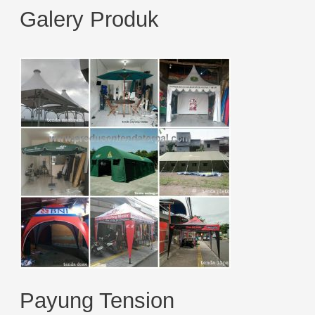
Galery Produk
a
r
c
h
f
o
r
:
Payung Tension