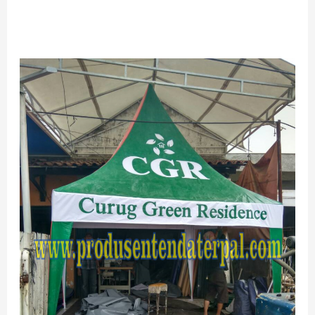
TERMURAH
JUAL
TENDA
KERUCUT