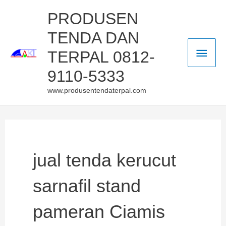
Skip
Main
PRODUSEN
to
TENDA DAN
Men
content
TERPAL 0812-
9110-5333
www.produsentendaterpal.com
jual tenda kerucut
sarnafil stand
pameran Ciamis