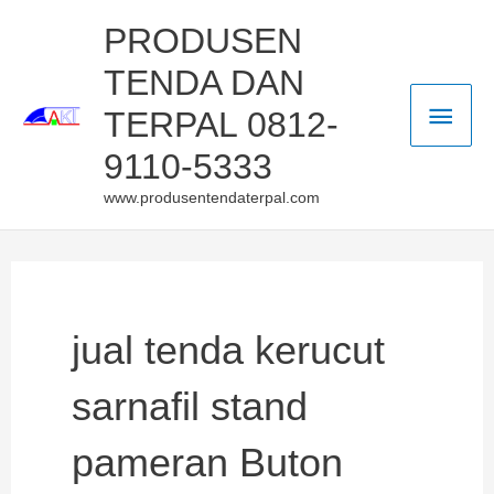
Skip
Main
PRODUSEN
to
TENDA DAN
Men
content
TERPAL 0812-
9110-5333
www.produsentendaterpal.com
jual tenda kerucut
sarnafil stand
pameran Buton