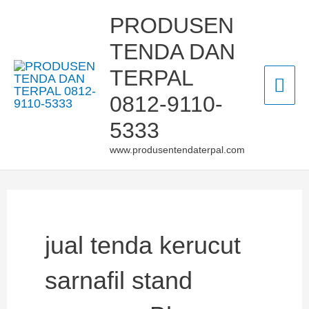
Skip
Mai
PRODUSEN
to
TENDA DAN
Men
content
TERPAL
0812-9110-
5333
www.produsentendaterpal.com
jual tenda kerucut
sarnafil stand