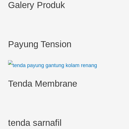
Galery Produk
a
r
c
h
Payung Tension
f
o
r
:
Tenda Membrane
tenda sarnafil