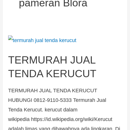
pameran Blora
TERMURAH
JUAL
TERMURAH JUAL
TENDA
KERUCUT
TENDA KERUCUT
TERMURAH JUAL TENDA KERUCUT
HUBUNGI 0812-9110-5333 Termurah Jual
Tenda Kerucut. kerucut dalam
wikipedia https://id.wikipedia.org/wiki/Kerucut
adalah limas yang dibawahnya ada lingkaran. Di