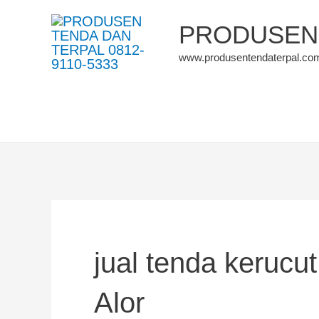
Skip
PRODUSEN 
to
www.produsentendaterpal.co
content
jual tenda kerucu
Alor