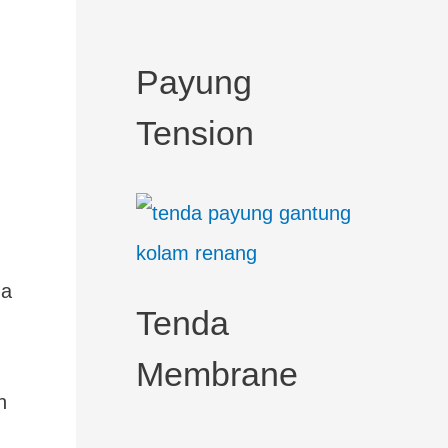
c
h
Payung
f
Tension
o
r
:
da
Tenda
Membrane
n