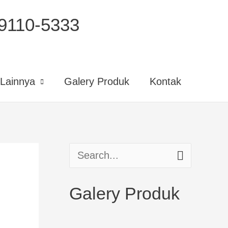
110-5333
Lainnya
Galery Produk
Kontak
S
e
Galery Produk
a
r