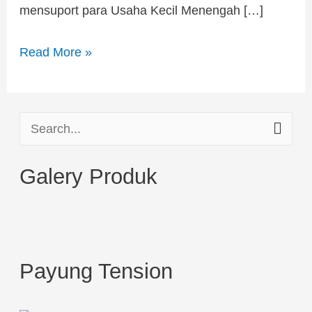
mensuport para Usaha Kecil Menengah […]
Read More »
S
e
Galery Produk
a
r
c
h
Payung Tension
f
o