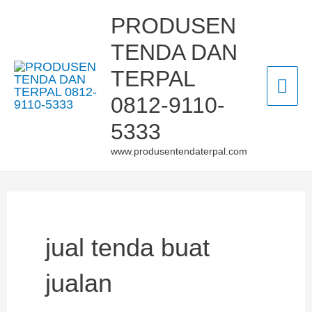
Skip
Mai
PRODUSEN
to
TENDA DAN
Men
content
TERPAL
0812-9110-
5333
www.produsentendaterpal.com
jual tenda buat
jualan