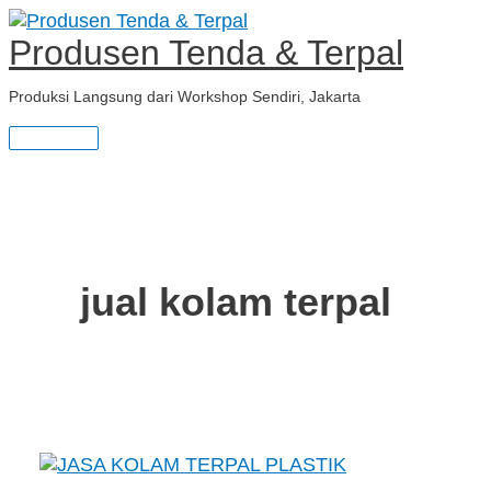
Main
Skip
JASA
S
Menu
to
KOLAM
Produsen Tenda & Terpal
e
content
TERPAL
PLASTIK
a
Produksi Langsung dari Workshop Sendiri, Jakarta
r
c
h
f
jual kolam terpal
o
r
: