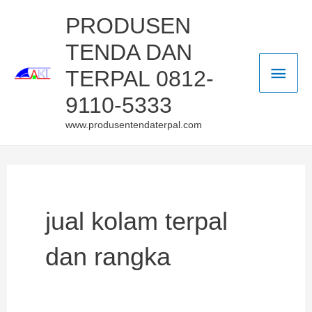
Skip
Main
PRODUSEN
to
TENDA DAN
Men
content
TERPAL 0812-
9110-5333
www.produsentendaterpal.com
jual kolam terpal
dan rangka