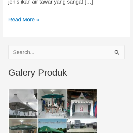
jenis ikan air tawar yang sangat […]
Read More »
S
e
Galery Produk
a
r
c
h
f
o