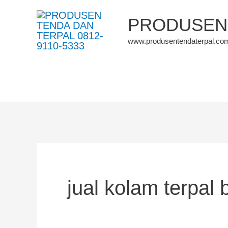
Skip
PRODUSEN 
to
www.produsentendaterpal.co
content
jual kolam terpal