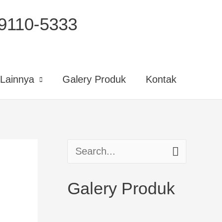
110-5333
Lainnya
Galery Produk
Kontak
S
e
Galery Produk
a
r