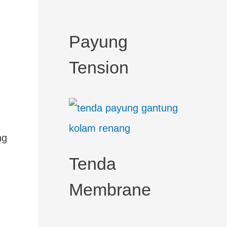
c
h
Payung
f
Tension
o
r
:
ng
Tenda
Membrane