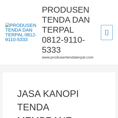
Skip
Mai
PRODUSEN
to
TENDA DAN
Men
content
TERPAL
0812-9110-
5333
www.produsentendaterpal.com
JASA KANOPI
TENDA