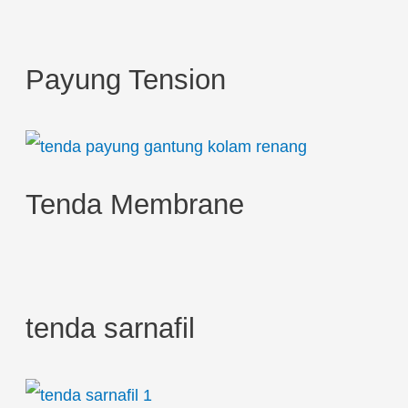
c
h
Payung Tension
f
o
r
:
Tenda Membrane
tenda sarnafil