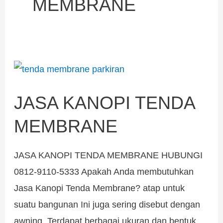
MEMBRANE
JASA
KANOPI
JASA KANOPI TENDA
TENDA
MEMBRANE
MEMBRANE
JASA KANOPI TENDA MEMBRANE HUBUNGI
0812-9110-5333 Apakah Anda membutuhkan
Jasa Kanopi Tenda Membrane? atap untuk
suatu bangunan Ini juga sering disebut dengan
awning. Terdapat berbagai ukuran dan bentuk