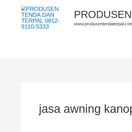
Skip
PRODUSEN 
to
www.produsentendaterpal.co
content
jasa awning kano