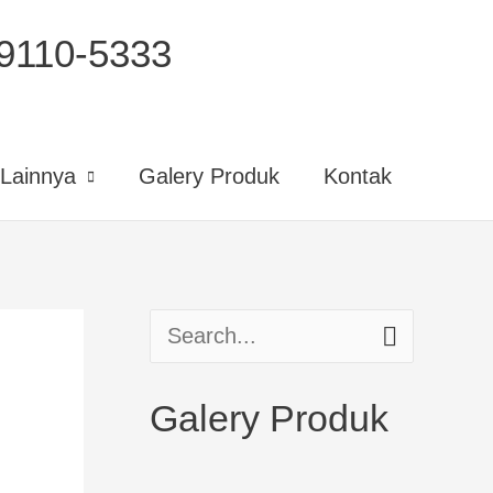
110-5333
Lainnya
Galery Produk
Kontak
S
e
Galery Produk
a
r