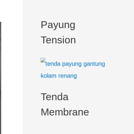
c
h
Payung
f
Tension
o
r
:
Tenda
Membrane