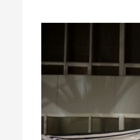
JASA
AWNING
GULUNG
PERMANENT