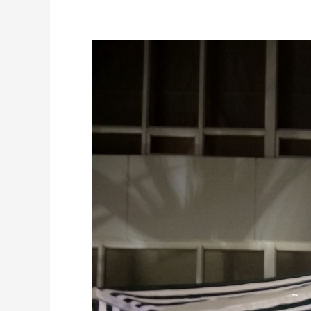
JASA
AWNING
GULUNG
PERMANENT