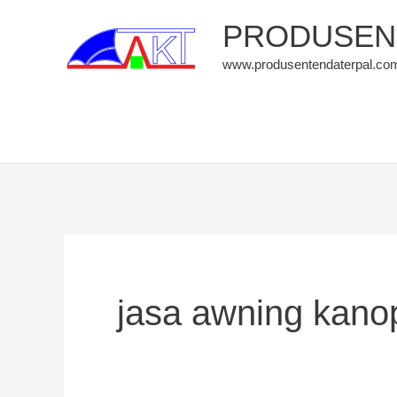
Skip
PRODUSEN 
to
www.produsentendaterpal.co
content
jasa awning kano