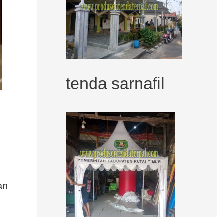
tenda sarnafil
an