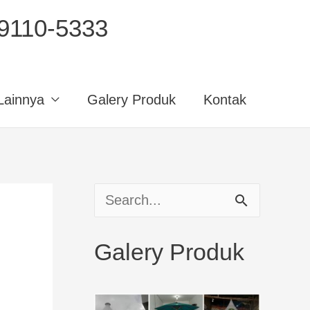
110-5333
Lainnya
Galery Produk
Kontak
S
e
Galery Produk
a
r