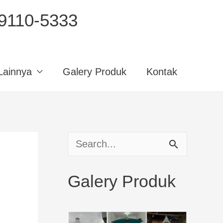
110-5333
Lainnya
Galery Produk
Kontak
S
e
Galery Produk
a
r