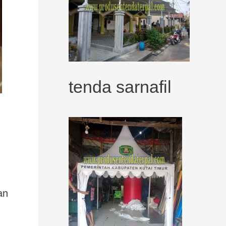
tenda sarnafil
an