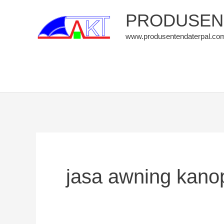
Skip
PRODUSEN 
to
www.produsentendaterpal.co
content
jasa awning kanop