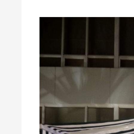
JASA
AWNING
GULUNG
PERMANENT