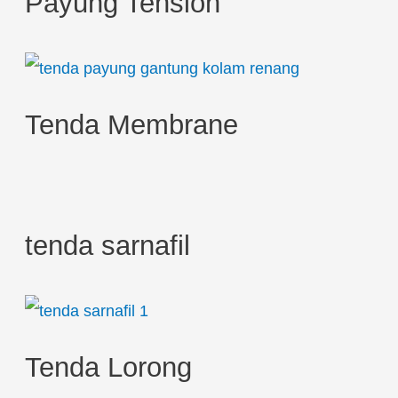
Payung Tension
f
o
r
:
Tenda Membrane
tenda sarnafil
Tenda Lorong