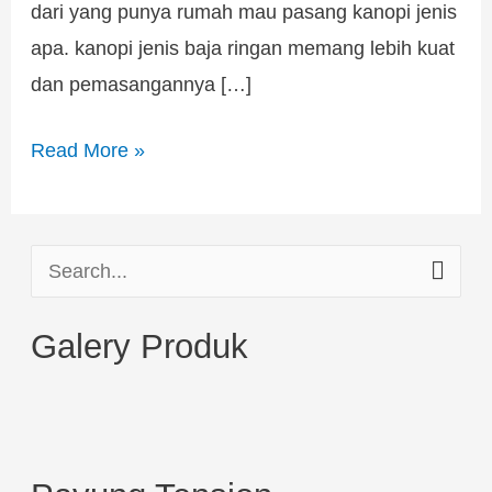
dari yang punya rumah mau pasang kanopi jenis
apa. kanopi jenis baja ringan memang lebih kuat
dan pemasangannya […]
Read More »
S
e
Galery Produk
a
r
c
h