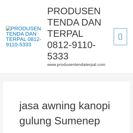
Skip
Mai
PRODUSEN
to
TENDA DAN
Men
content
TERPAL
0812-9110-
5333
www.produsentendaterpal.com
jasa awning kanopi
gulung Sumenep