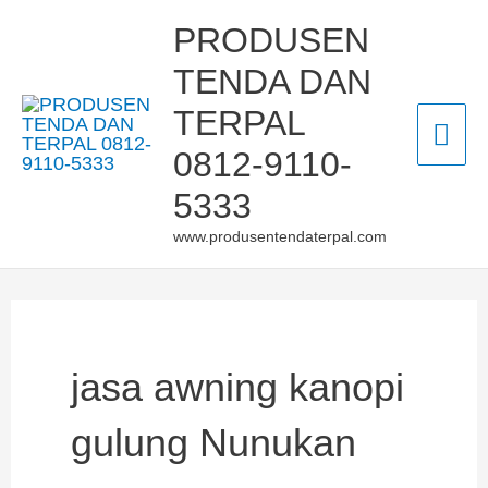
Skip
Mai
PRODUSEN
to
TENDA DAN
Men
content
TERPAL
0812-9110-
5333
www.produsentendaterpal.com
jasa awning kanopi
gulung Nunukan