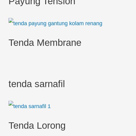
Payung Tension
f
o
r
:
Tenda Membrane
tenda sarnafil
Tenda Lorong