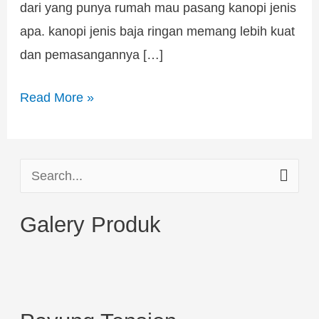
dari yang punya rumah mau pasang kanopi jenis
apa. kanopi jenis baja ringan memang lebih kuat
dan pemasangannya […]
Read More »
S
e
Galery Produk
a
r
c
h