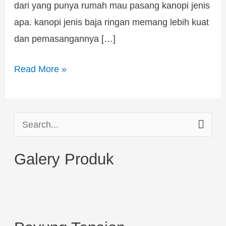
dari yang punya rumah mau pasang kanopi jenis
apa. kanopi jenis baja ringan memang lebih kuat
dan pemasangannya […]
Read More »
S
e
Galery Produk
a
r
c
h