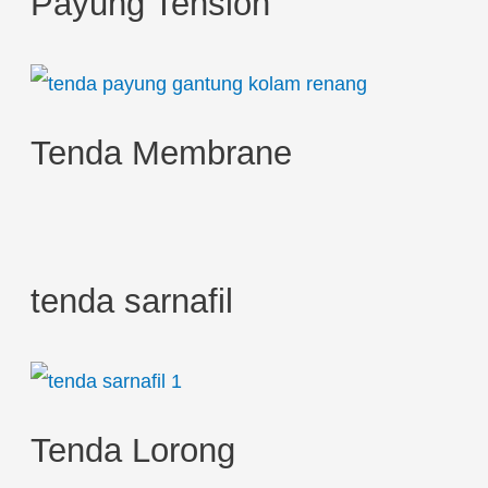
Payung Tension
f
o
r
:
Tenda Membrane
tenda sarnafil
Tenda Lorong