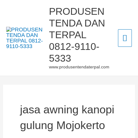
Skip
Mai
PRODUSEN
to
TENDA DAN
Men
content
TERPAL
0812-9110-
5333
www.produsentendaterpal.com
jasa awning kanopi
gulung Mojokerto