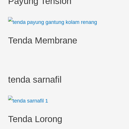
Payung Tension
f
o
r
:
Tenda Membrane
tenda sarnafil
Tenda Lorong