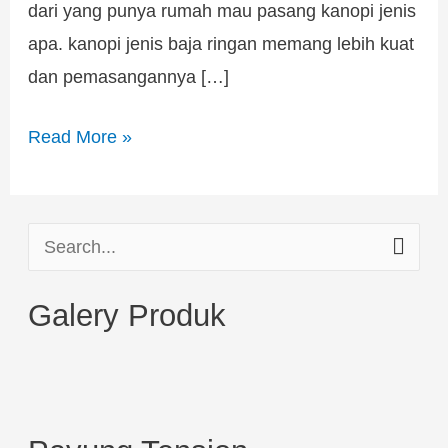
dari yang punya rumah mau pasang kanopi jenis
apa. kanopi jenis baja ringan memang lebih kuat
dan pemasangannya […]
Read More »
S
e
Galery Produk
a
r
c
h