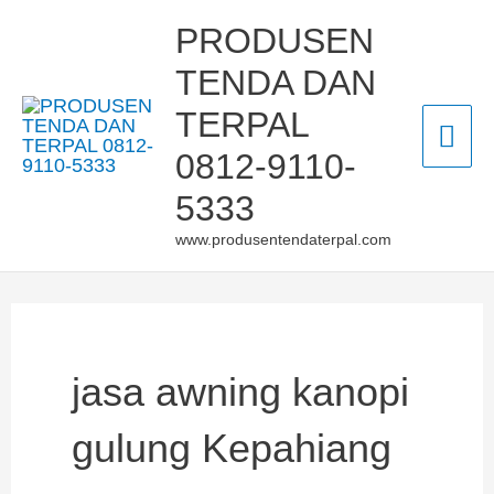
Skip
Mai
PRODUSEN
to
TENDA DAN
Men
content
TERPAL
0812-9110-
5333
www.produsentendaterpal.com
jasa awning kanopi
gulung Kepahiang